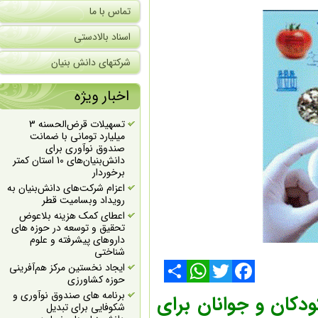
تماس با ما
اسناد بالادستی
شرکتهای دانش بنیان
اخبار ویژه
تسهیلات قرض‌الحسنه 3
میلیارد تومانی با ضمانت
صندوق نوآوری برای
دانش‌بنیان‌های 10 استان کمتر
برخوردار
اعزام شرکت‌های دانش‌بنیان به
رویداد وبسامیت قطر
اعطای کمک هزینه بلاعوض
تحقیق و توسعه در حوزه های
داروهای پیشرفته و علوم
شناختی
ایجاد نخستین مرکز هم‌آفرینی
حوزه کشاورزی
Share
WhatsApp
Twitter
Facebook
برنامه های صندوق نوآوری و
ان و جوانان برای
شکوفایی برای تبدیل