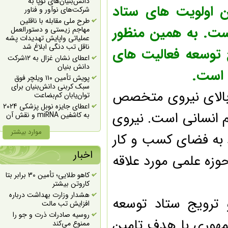
دانش‌بنیان‌های نوپا به
اولویت های ستاد
شرکت‌‎های نوآور و فناور
طرح ملی مقابله با ناقلین
. به همین منظور
مهاجم زیستی و دستورالعمل
عملیاتی واپایش تهدیدات پشه
ناقل تب دنگی ابلاغ شد
توسعه فعالیت های
اعطای نشان غزال به ۱۲شرکت
دانش بنیان
است.
پویش تأمین ۱۱۰ ویلچر فوق
سبک کربنی دانش‌بنیان برای
الای نیروی متخصص
توان‌یابان کم‌بضاعت
اعطای جایزه نوبل پزشکی 2024
انسانی است. نیروی
به کاشفین miRNA و نقش آن
در تنظیم بیان ژن پس از
رونویسی
موارد بیشتر
ه فضای کسب و کار
اعطای جایزه نوبل شیمی 2024
به طراحی پروتئین محاسباتی
اخبار
ه علمی مورد علاقه
حمایت ۷۰ درصدی از
راهکارهای بهینه سازی کشت
کاهو طلایی؛ تأمین 30 برابر بتا
بافت گیاهی پایه گردو و انگور
کاروتن بیشتر
برگزاری همایش روز زیست
هشدار وزارت بهداشت درباره
ترویج ستاد توسعه
فناوری به صورت مجازی
افزایش تب مالت
اعلام آخرین مهلت ارسال طرح
روسیه صادرات ذرت و جو را
وری با هدف تامین
به سیزدهمین دوره جایزه بزرگ
ممنوع می‌کند