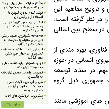
بیوتکنولوژی
واگذاری اراضی ملی برای ایجاد
جذب سرمایه برای طرح‌های
و ترویج مفاهیم این
نیروگاه های بادی و خورشیدی
فناورانه حوزه گیاهان دارویی در
تولید گندم بدون گلوتن با
رویدادی استارتاپی
 در نظر گرفته است.
استفاده از ویرایش ژن
فراخوان حمايت از طرح‌هاي
استرالیا لیسانس کاربرد تجاری
زيست فناوري دربخش زيست
رهاسازی پشه تراریخته را از
در سطح بین المللی
دريا (شيلات)
اکسی تک گرفت
فراخوان حمايت از طرح‌هاي
e-drive؛ تکنولوژی جدید رانش
زيست فناوري در بخش
ژنی برای مقابله با مقاومت به
واكسن و دارو و بهداشت
حشره کش در آفتها
دامپزشكي
وری، بهره مندی از
افزایش پایدار عملکرد محصولات
فراخوان حمايت از طرح‌هاي
کشاورزی در جهان طی شش
زيست فناوري در حوزه دام و
وی انسانی در حوزه
دهه گذشته
طيور
ژاپن؛ همچنان وارد کننده اصلی
فراخوان حمايت از طرح‌هاي
محصولات تراریخته
 در ستاد توسعه
زيست فناوري در بخش كود
تصویب واردات سویای تراریخته
زيستي و زيست مهارگر
به پاکستان
جمهوری ذیل گروه
اولویت‌های ستاد گیاهان
شوری آب دریا، اثرات سمی
دارویی در حوزه دامپزشکی
نانوذرات بر جانوران آبزی را
حمایت معاونت علمی از
کاهش می‌دهد
طرح‌های فناورانه حوزه بذر و
میکروپپ: پروتئین های آفت
اندام تکثیری گیاهان دارویی
های آموزشی مانند
کش برای صنایع کشاورزی
آمادگی صندوق نوآوری برای
موارد بیشتر
تعطیلی اجباری شهرک‌های
کمک به توسعه خطوط صنایع